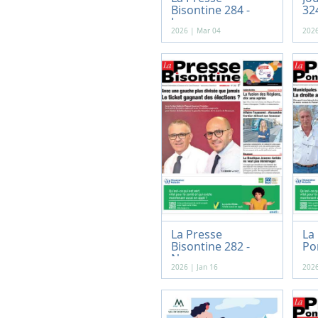
Bisontine 284 -
324
Janv...
2026 | Mar 04
2026
La Presse
La
Bisontine 282 -
Po
Nove...
-...
2026 | Jan 16
2026