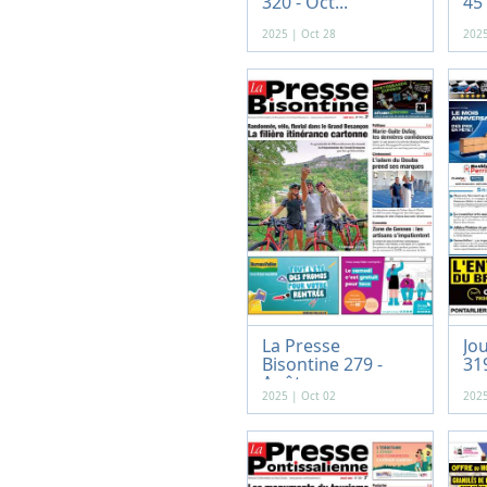
320 - Oct...
45 
2025 | Oct 28
2025
La Presse
Jou
Bisontine 279 -
319
Août...
2025 | Oct 02
2025