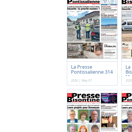
La Presse
La
Pontissalienne 314
Bis
-...
Mar
2026 | May 07
2026