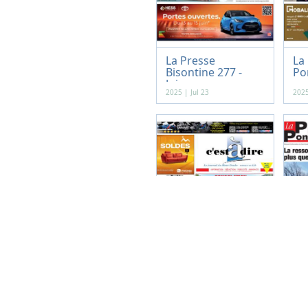
La Presse
La
Bisontine 277 -
Po
Juin...
-...
2025 | Jul 23
2025
Journal C'est à dire
La
317 - Jui...
Po