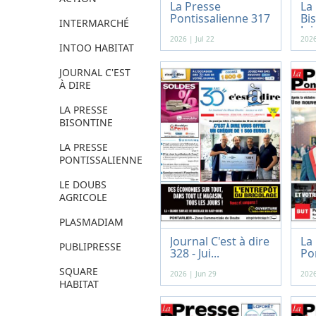
La Presse
La
Pontissalienne 317
Bis
INTERMARCHÉ
-...
Jui
2026 | Jul 22
2026
INTOO HABITAT
JOURNAL C'EST
À DIRE
LA PRESSE
BISONTINE
LA PRESSE
PONTISSALIENNE
LE DOUBS
AGRICOLE
PLASMADIAM
Journal C'est à dire
La
PUBLIPRESSE
328 - Jui...
Po
-...
SQUARE
2026 | Jun 29
2026
HABITAT