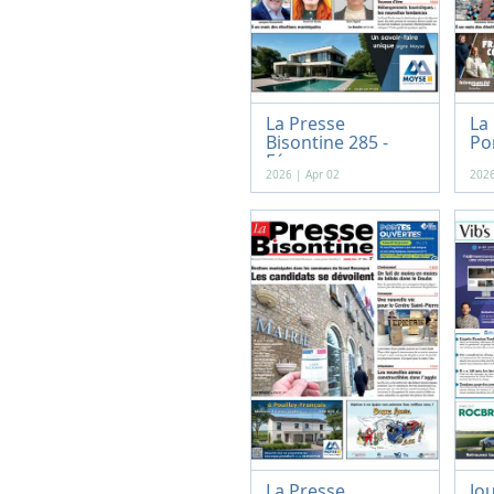
La Presse
La
Bisontine 285 -
Po
Févr...
-...
2026 | Apr 02
2026
La Presse
Jou