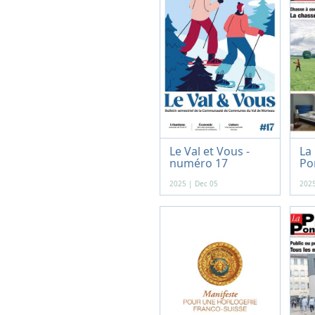
Le Val et Vous -
La
numéro 17
Po
-...
2025 | Dec 05
2025